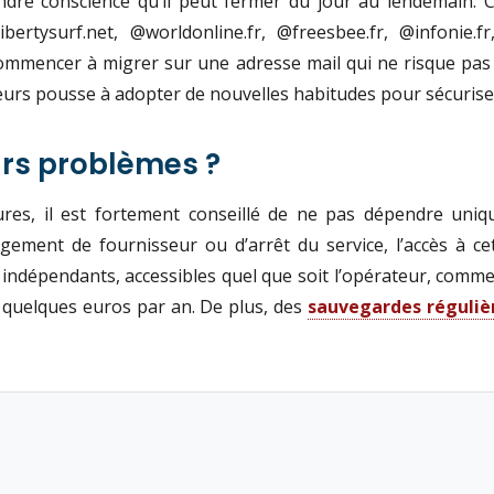
endre conscience qu’il peut fermer du jour au lendemain. Che
@libertysurf.net, @worldonline.fr, @freesbee.fr, @infonie
commencer à migrer sur une adresse mail qui ne risque pas
seurs pousse à adopter de nouvelles habitudes pour sécuris
rs problèmes ?
res, il est fortement conseillé de ne pas dépendre uni
gement de fournisseur ou d’arrêt du service, l’accès à cet
ie indépendants, accessibles quel que soit l’opérateur, co
 quelques euros par an. De plus, des
sauvegardes réguliè