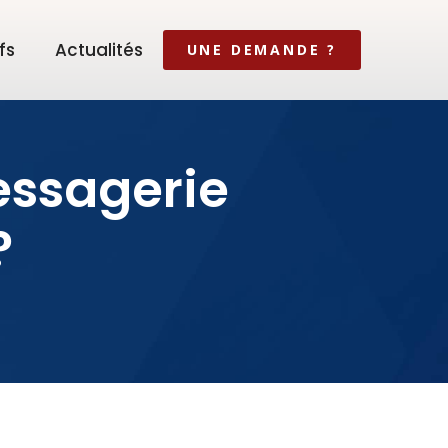
fs
Actualités
UNE DEMANDE ?
essagerie
?