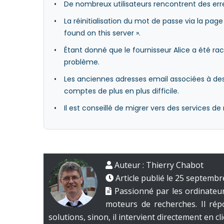
De nombreux utilisateurs rencontrent des erre
La réinitialisation du mot de passe via la pa
found on this server ».
Étant donné que le fournisseur Alice a été ra
problème.
Les anciennes adresses email associées à des 
comptes de plus en plus difficile.
Il est conseillé de migrer vers des services
Auteur :
Thierry Chabot
Article publié le 25 septembr
Passionné par les ordinateurs
moteurs de recherches. Il ré
solutions, sinon, il intervient directement en c