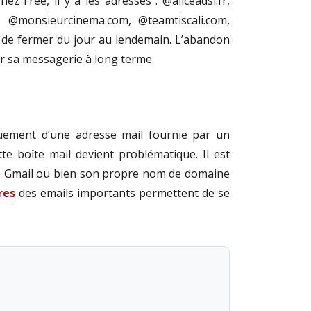
z Free, il y a les adresses : @aliceadsl.fr,
.fr, @monsieurcinema.com, @teamtiscali.com,
 de fermer du jour au lendemain. L’abandon
er sa messagerie à long terme.
quement d’une adresse mail fournie par un
te boîte mail devient problématique. Il est
mme Gmail ou bien son propre nom de domaine
res
des emails importants permettent de se