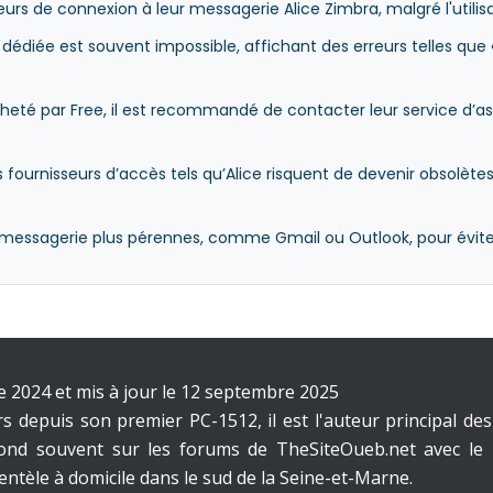
urs de connexion à leur messagerie Alice Zimbra, malgré l'utili
ge dédiée est souvent impossible, affichant des erreurs telles qu
cheté par Free, il est recommandé de contacter leur service d’a
fournisseurs d’accès tels qu’Alice risquent de devenir obsolète
 de messagerie plus pérennes, comme Gmail ou Outlook, pour évit
e 2024 et mis à jour le 12 septembre 2025
 depuis son premier PC-1512, il est l'auteur principal des 
pond souvent sur les forums de TheSiteOueb.net avec l
lientèle à domicile dans le sud de la Seine-et-Marne.