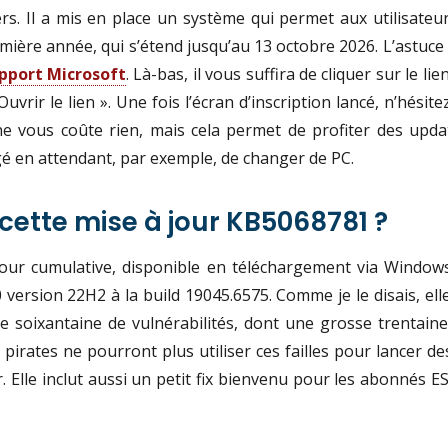
s. Il a mis en place un système qui permet aux utilisateurs
ière année, qui s’étend jusqu’au 13 octobre 2026. L’astuce
pport Microsoft
. Là-bas, il vous suffira de cliquer sur le 
 Ouvrir le lien ». Une fois l’écran d’inscription lancé, n’hési
e vous coûte rien, mais cela permet de profiter des upda
é en attendant, par exemple, de changer de PC.
ette mise à jour KB5068781 ?
 jour cumulative, disponible en téléchargement via Windo
ersion 22H2 à la build 19045.6575. Comme je le disais, elle 
ne soixantaine de vulnérabilités, dont une grosse trentaine
es pirates ne pourront plus utiliser ces failles pour lancer d
r. Elle inclut aussi un petit fix bienvenu pour les abonnés 