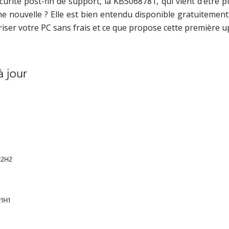
curité post-fin de support, la KB5068781, qui vient d’être pub
nne nouvelle ? Elle est bien entendu disponible gratuitemen
iser votre PC sans frais et ce que propose cette première 