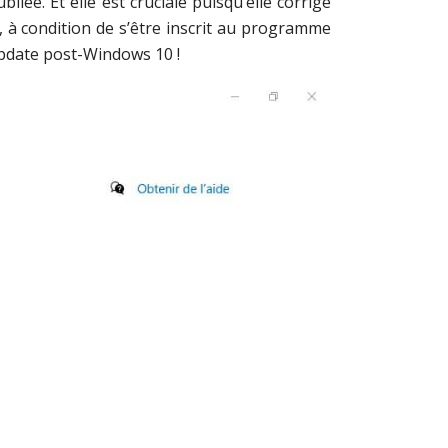
liée. Et elle est cruciale puisqu’elle corrige
t, à condition de s’être inscrit au programme
update post-Windows 10 !